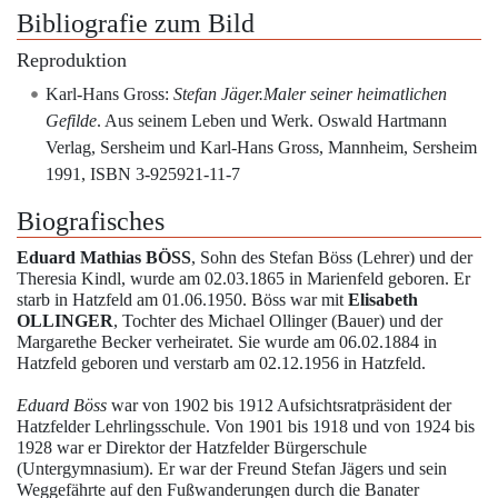
Bibliografie zum Bild
Reproduktion
Karl-Hans Gross
:
Stefan Jäger.Maler seiner heimatlichen
Gefilde
. Aus seinem Leben und Werk
. Oswald Hartmann
Verlag, Sersheim und Karl-Hans Gross, Mannheim, Sersheim
1991, ISBN 3-925921-11-7
Biografisches
Eduard Mathias BÖSS
, Sohn des Stefan Böss (Lehrer) und der
Theresia Kindl, wurde am 02.03.1865 in Marienfeld geboren. Er
starb in Hatzfeld am 01.06.1950. Böss war mit
Elisabeth
OLLINGER
, Tochter des Michael Ollinger (Bauer) und der
Margarethe Becker verheiratet. Sie wurde am 06.02.1884 in
Hatzfeld geboren und verstarb am 02.12.1956 in Hatzfeld.
Eduard Böss
war von 1902 bis 1912 Aufsichtsratpräsident der
Hatzfelder Lehrlingsschule. Von 1901 bis 1918 und von 1924 bis
1928 war er Direktor der Hatzfelder Bürgerschule
(Untergymnasium). Er war der Freund Stefan Jägers und sein
Weggefährte auf den Fußwanderungen durch die Banater