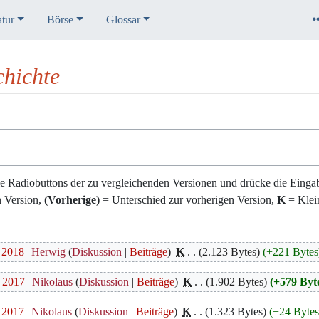
atur
Börse
Glossar
hichte
e Radiobuttons der zu vergleichenden Versionen und drücke die Eingab
n Version,
(Vorherige)
= Unterschied zur vorherigen Version,
K
= Klei
. 2018
‎
Herwig
Diskussion
Beiträge
‎
K
2.123 Bytes
+221 Bytes
. 2017
‎
Nikolaus
Diskussion
Beiträge
‎
K
1.902 Bytes
+579 Byt
. 2017
‎
Nikolaus
Diskussion
Beiträge
‎
K
1.323 Bytes
+24 Byte