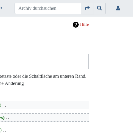
Hilfe
etaste oder die Schaltfläche am unteren Rand.
ne Änderung
‎
es
‎
s
‎