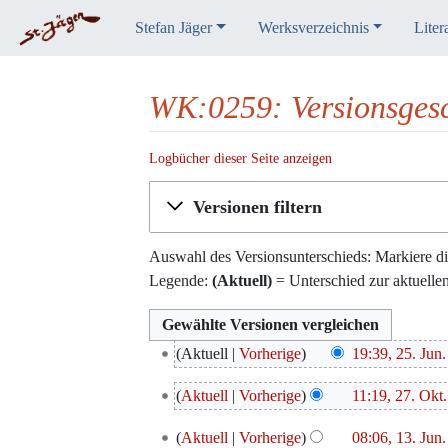
Stefan Jäger
Werksverzeichnis
Liter
WK:0259: Versionsgesc
Logbücher dieser Seite anzeigen
Wechseln zu:
Navigation
,
Suche
Versionen filtern
Auswahl des Versionsunterschieds: Markiere di
Legende:
(Aktuell)
= Unterschied zur aktuelle
25.
Aktuell
Vorherige
19:39, 25. Jun
Juni
K
27.
2018
Aktuell
Vorherige
11:19, 27. Okt
e
Oktober
K
i
13.
2017
Aktuell
Vorherige
08:06, 13. Jun
e