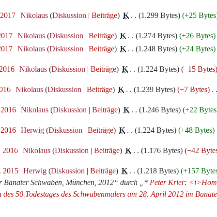
 2017
‎
Nikolaus
Diskussion
Beiträge
‎
K
1.299 Bytes
+25 Bytes
 2017
‎
Nikolaus
Diskussion
Beiträge
‎
K
1.274 Bytes
+26 Bytes
 2017
‎
Nikolaus
Diskussion
Beiträge
‎
K
1.248 Bytes
+24 Bytes
 2016
‎
Nikolaus
Diskussion
Beiträge
‎
K
1.224 Bytes
−15 Bytes
2016
‎
Nikolaus
Diskussion
Beiträge
‎
K
1.239 Bytes
−7 Bytes
‎
. 2016
‎
Nikolaus
Diskussion
Beiträge
‎
K
1.246 Bytes
+22 Bytes
 2016
‎
Herwig
Diskussion
Beiträge
‎
K
1.224 Bytes
+48 Bytes
‎
. 2016
‎
Nikolaus
Diskussion
Beiträge
‎
K
1.176 Bytes
−42 Byte
. 2015
‎
Herwig
Diskussion
Beiträge
‎
K
1.218 Bytes
+157 Byte
der Banater Schwaben, München, 2012“ durch „*
Peter Krier
:
<i>Homma
 des 50.Todestages des Schwabenmalers am 28. April 2012 im Banater