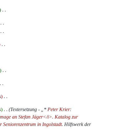
‎
‎
‎
‎
‎
s
‎
s
‎
Textersetzung - „*
Peter Krier
:
ge an Stefan Jäger</i>. Katalog zur
 Seniorenzentrum in Ingolstadt
. Hilfswerk der