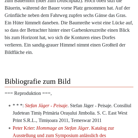
zum Bauernhof (oder zum Druschplatz). Hoch oben sitzt die
Bäuerin, während der Bauer vorne Platz genommen hat. Auf der
Grünfläche neben dem Fahrweg zupfen sechs Gänse das Gras.
Ein Hüter lümmelt daneben. Die Baumreihe weist eine Lücke auf,
so dass der Betrachter hinter einer Garbenkreuzreihe einen Blick
bis zum Horizont hat, wo sich die Konturen eines Dorfes
verlieren. Ein sandig-grauer Himmel nimmt einen Großteil der
Bildfläche ein.
Bibliografie zum Bild
=== Reproduktion ===,
* * *:
Stefan Jäger - Peisaje
. Stefan Jäger - Peisaje. Consiliul
Judetean Timiș Primäria Orașului Jimbolia. S. C. East West
Print S.R.L., Timișoara 2011, Temeswar 2011
Peter Krier
:
Hommage an Stefan Jäger
. Katalog zur
Ausstellung und zum Symposium anlässlich des