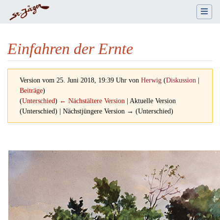
Einfahren der Ernte
Version vom 25. Juni 2018, 19:39 Uhr von
Herwig
(
Diskussion
|
Beiträge
)
(
Unterschied
)
← Nächstältere Version
| Aktuelle Version
(Unterschied) | Nächstjüngere Version → (Unterschied)
Wechseln zu:
Navigation
,
Suche