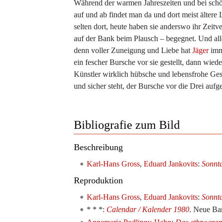
Während der warmen Jahreszeiten und bei schö
auf und ab findet man da und dort meist älter
selten dort, heute haben sie anderswo ihr Zeitv
auf der Bank beim Plausch – begegnet. Und all
denn voller Zuneigung und Liebe hat
Jäger
imme
ein fescher Bursche vor sie gestellt, dann wied
Künstler wirklich hübsche und lebensfrohe Gesi
und sicher steht, der Bursche vor die Drei auf
Bibliografie zum Bild
Beschreibung
Karl-Hans Gross
,
Eduard Jankovits
:
Sonnt
Reproduktion
Karl-Hans Gross
,
Eduard Jankovits
:
Sonnt
* * *:
Calendar / Kalender 1980
. Neue Ba