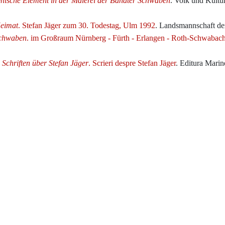
hische Element in der Malerei der Banater Schwaben
. Volk und Kultu
Heimat
. Stefan Jäger zum 30. Todestag, Ulm 1992
. Landsmannschaft de
Schwaben
. im Großraum Nürnberg - Fürth - Erlangen - Roth-Schwabac
:
Schriften über Stefan Jäger
. Scrieri despre Stefan Jäger
. Editura Mari