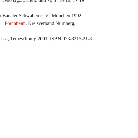
r 1980 (Jg.32 Heft6 und 7), S. 16-18; 17-19
r Banater Schwaben e. V., München 1992
h - Forchheim
. Kreisverband Nürnberg,
neasa, Temeschburg 2001, ISBN 973-8215-21-8