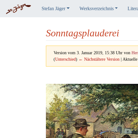
Stefan Jäger
Werksverzeichnis
Liter
Sonntagsplauderei
Version vom 3. Januar 2019, 15:38 Uhr von
Her
(
Unterschied
)
← Nächstältere Version
| Aktuelle
Wechseln zu:
Navigation
,
Suche