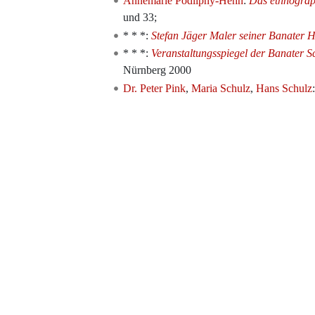
Annemarie Podlipny-Hehn
:
Das ethnograp
und 33;
* * *:
Stefan Jäger Maler seiner Banater 
* * *:
Veranstaltungsspiegel der Banater 
Nürnberg 2000
Dr. Peter Pink
,
Maria Schulz
,
Hans Schulz