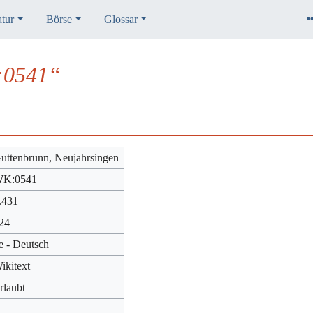
atur
Börse
Glossar
:0541“
uttenbrunn, Neujahrsingen
K:0541
.431
24
e - Deutsch
ikitext
rlaubt