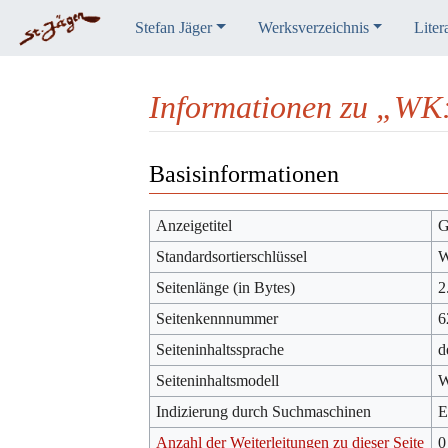
Stefan Jäger
Werksverzeichnis
Liter
Informationen zu „WK
Wechseln zu:
Navigation
,
Suche
Basisinformationen
Anzeigetitel
G
Standardsortierschlüssel
W
Seitenlänge (in Bytes)
2
Seitenkennnummer
6
Seiteninhaltssprache
d
Seiteninhaltsmodell
W
Indizierung durch Suchmaschinen
E
Anzahl der Weiterleitungen zu dieser Seite
0