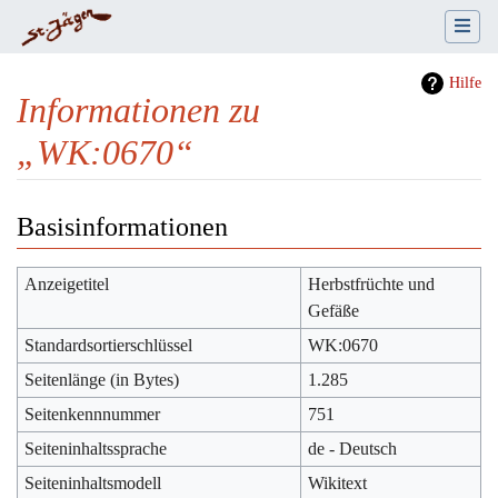
Hilfe
Informationen zu
„WK:0670“
Wechseln zu:
Navigation
,
Suche
Basisinformationen
Anzeigetitel
Herbstfrüchte und
Gefäße
Standardsortierschlüssel
WK:0670
Seitenlänge (in Bytes)
1.285
Seitenkennnummer
751
Seiteninhaltssprache
de - Deutsch
Seiteninhaltsmodell
Wikitext