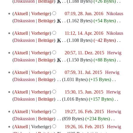
Juli
e
Diskussion
Beiträge
‎
K
1.188 Bytes
+26 Bytes
‎
u
i
s
B
r
2016
i
K
n
n
z
e
28.
b
Aktuell
Vorherige
07:19, 28. Jun. 2016
‎
Nikolaus
t
e
g
e
u
a
Juni
e
Diskussion
Beiträge
‎
K
1.162 Bytes
+54 Bytes
‎
u
i
s
B
s
r
2016
i
K
n
n
z
e
14.
a
b
Aktuell
Vorherige
11:12, 14. Apr. 2016
‎
Nikolaus
t
e
g
e
u
a
April
m
e
Diskussion
Beiträge
‎
K
1.108 Bytes
−42 Bytes
‎
u
i
s
B
s
r
2016
m
i
K
n
n
z
e
11.
a
b
Aktuell
Vorherige
20:57, 11. Dez. 2015
‎
Herwig
e
t
e
g
e
u
a
Dezember
m
e
Diskussion
Beiträge
‎
K
1.150 Bytes
+88 Bytes
‎
n
u
i
s
B
s
r
2015
m
i
K
f
n
n
z
e
31.
a
b
Aktuell
Vorherige
07:59, 31. Jul. 2015
‎
Herwig
e
t
e
a
g
e
u
a
Juli
m
e
Diskussion
Beiträge
‎
1.031 Bytes
+15 Bytes
‎
n
u
i
s
s
B
s
r
2015
m
i
K
f
n
n
s
z
e
15.
a
b
Aktuell
Vorherige
15:30, 15. Jun. 2015
‎
Herwig
e
t
e
a
g
e
u
u
a
Juni
m
e
Diskussion
Beiträge
‎
1.016 Bytes
+157 Bytes
‎
n
u
i
s
s
B
n
s
r
2015
m
i
K
f
n
n
s
z
e
16.
g
a
b
Aktuell
Vorherige
19:27, 16. Feb. 2015
‎
Herwig
e
t
e
a
g
e
u
u
a
Februar
m
e
Diskussion
Beiträge
‎
859 Bytes
+234 Bytes
‎
n
u
i
s
s
B
n
s
r
2015
m
i
K
Aktuell
Vorherige
19:26, 16. Feb. 2015
‎
Herwig
f
n
n
s
z
e
g
a
b
e
t
e