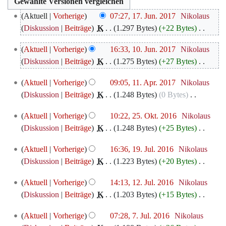
17.
Aktuell
Vorherige
07:27, 17. Jun. 2017
‎
Nikolaus
Juni
Diskussion
Beiträge
‎
K
1.297 Bytes
+22 Bytes
‎
2017
K
10.
Aktuell
Vorherige
16:33, 10. Jun. 2017
‎
Nikolaus
e
Juni
Diskussion
Beiträge
‎
K
1.275 Bytes
+27 Bytes
‎
i
2017
K
n
11.
Aktuell
Vorherige
09:05, 11. Apr. 2017
‎
Nikolaus
e
e
April
Diskussion
Beiträge
‎
K
1.248 Bytes
0 Bytes
‎
i
B
2017
K
n
e
25.
Aktuell
Vorherige
10:22, 25. Okt. 2016
‎
Nikolaus
e
e
a
Oktober
Diskussion
Beiträge
‎
K
1.248 Bytes
+25 Bytes
‎
i
B
r
2016
K
n
e
19.
b
Aktuell
Vorherige
16:36, 19. Jul. 2016
‎
Nikolaus
e
e
a
Juli
e
Diskussion
Beiträge
‎
K
1.223 Bytes
+20 Bytes
‎
i
B
r
2016
i
K
n
e
12.
b
Aktuell
Vorherige
14:13, 12. Jul. 2016
‎
Nikolaus
t
e
e
a
Juli
e
Diskussion
Beiträge
‎
K
1.203 Bytes
+15 Bytes
‎
u
i
B
r
2016
i
K
n
n
e
7.
b
Aktuell
Vorherige
07:28, 7. Jul. 2016
‎
Nikolaus
t
e
g
e
a