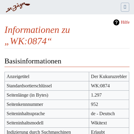
Hilfe
Informationen zu
„WK:0874“
Wechseln zu:
Navigation
,
Suche
Basisinformationen
Anzeigetitel
Der Kukuruzrebler
Standardsortierschlüssel
WK:0874
Seitenlänge (in Bytes)
1.297
Seitenkennnummer
952
Seiteninhaltssprache
de - Deutsch
Seiteninhaltsmodell
Wikitext
Indizierung durch Suchmaschinen
Erlaubt