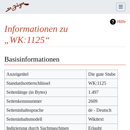
Hilfe
Informationen zu
„WK:1125“
Wechseln zu:
Navigation
,
Suche
Basisinformationen
Anzeigetitel
Die gute Stube
Standardsortierschlüssel
WK:1125
Seitenlänge (in Bytes)
1.497
Seitenkennnummer
2609
Seiteninhaltssprache
de - Deutsch
Seiteninhaltsmodell
Wikitext
Indizierung durch Suchmaschinen
Erlaubt