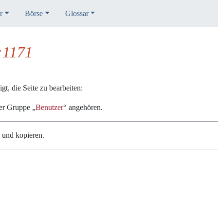
r
Börse
Glossar
:1171
t, die Seite zu bearbeiten:
der Gruppe „
Benutzer
“ angehören.
n und kopieren.