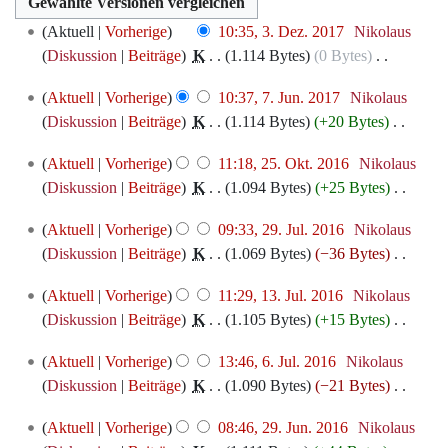
3.
Aktuell
Vorherige
10:35, 3. Dez. 2017
‎
Nikolaus
Dezember
Diskussion
Beiträge
‎
K
1.114 Bytes
0 Bytes
‎
2017
K
7.
Aktuell
Vorherige
10:37, 7. Jun. 2017
‎
Nikolaus
e
Juni
Diskussion
Beiträge
‎
K
1.114 Bytes
+20 Bytes
‎
i
2017
K
n
25.
Aktuell
Vorherige
11:18, 25. Okt. 2016
‎
Nikolaus
e
e
Oktober
Diskussion
Beiträge
‎
K
1.094 Bytes
+25 Bytes
‎
i
B
2016
K
n
e
29.
Aktuell
Vorherige
09:33, 29. Jul. 2016
‎
Nikolaus
e
e
a
Juli
Diskussion
Beiträge
‎
K
1.069 Bytes
−36 Bytes
‎
i
B
r
2016
K
n
e
13.
b
Aktuell
Vorherige
11:29, 13. Jul. 2016
‎
Nikolaus
e
e
a
Juli
e
Diskussion
Beiträge
‎
K
1.105 Bytes
+15 Bytes
‎
i
B
r
2016
i
K
n
e
6.
b
Aktuell
Vorherige
13:46, 6. Jul. 2016
‎
Nikolaus
t
e
e
a
Juli
e
Diskussion
Beiträge
‎
K
1.090 Bytes
−21 Bytes
‎
u
i
B
r
2016
i
K
n
n
e
29.
b
Aktuell
Vorherige
08:46, 29. Jun. 2016
‎
Nikolaus
t
e
g
e
a