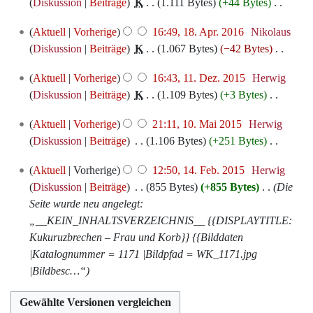
Juni
e
Diskussion
Beiträge
‎
K
1.111 Bytes
+44 Bytes
‎
u
i
s
B
r
2016
i
K
n
n
z
e
18.
b
Aktuell
Vorherige
16:49, 18. Apr. 2016
‎
Nikolaus
t
e
g
e
u
a
April
e
Diskussion
Beiträge
‎
K
1.067 Bytes
−42 Bytes
‎
u
i
s
B
s
r
2016
i
K
n
n
z
e
11.
a
b
Aktuell
Vorherige
16:43, 11. Dez. 2015
‎
Herwig
t
e
g
e
u
a
Dezember
m
e
Diskussion
Beiträge
‎
K
1.109 Bytes
+3 Bytes
‎
u
i
s
B
s
r
2015
m
i
K
n
n
z
e
10.
a
b
Aktuell
Vorherige
21:11, 10. Mai 2015
‎
Herwig
e
t
e
g
e
u
a
Mai
m
e
Diskussion
Beiträge
‎
1.106 Bytes
+251 Bytes
‎
n
u
i
s
B
s
r
2015
m
i
K
f
n
n
z
e
14.
a
b
Aktuell
Vorherige
12:50, 14. Feb. 2015
‎
Herwig
e
t
e
a
g
e
u
a
Februar
m
e
Diskussion
Beiträge
‎
855 Bytes
+855 Bytes
‎
Die
n
u
i
s
s
B
s
r
2015
m
i
Seite wurde neu angelegt:
f
n
n
s
z
e
a
b
e
t
„__KEIN_INHALTSVERZEICHNIS__ {{DISPLAYTITLE:
a
g
e
u
u
a
m
e
n
u
Kukuruzbrechen – Frau und Korb}} {{Bilddaten
s
s
B
n
s
r
m
i
f
n
|Katalognummer = 1171 |Bildpfad = WK_1171.jpg
s
z
e
g
a
b
e
t
a
g
|Bildbesc…“
u
u
a
m
e
n
u
s
s
n
s
r
m
i
f
n
s
z
g
a
b
e
t