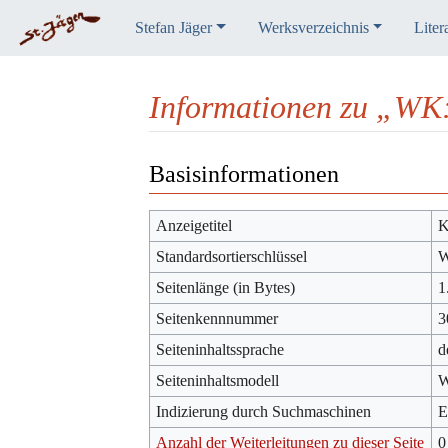
Stefan Jäger
Werksverzeichnis
Liter
Informationen zu „WK
Wechseln zu:
Navigation
,
Suche
Basisinformationen
Anzeigetitel
K
Standardsortierschlüssel
W
Seitenlänge (in Bytes)
1
Seitenkennnummer
3
Seiteninhaltssprache
d
Seiteninhaltsmodell
W
Indizierung durch Suchmaschinen
E
Anzahl der Weiterleitungen zu dieser Seite
0