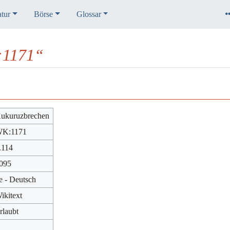
atur
Börse
Glossar
:1171“
ukuruzbrechen
K:1171
.114
095
e - Deutsch
ikitext
rlaubt