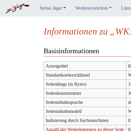
Stefan Jäger
Werksverzeichnis
Liter
Informationen zu „WK
Wechseln zu:
Navigation
,
Suche
Basisinformationen
Anzeigetitel
K
Standardsortierschlüssel
W
Seitenlänge (in Bytes)
3
Seitenkennnummer
3
Seiteninhaltssprache
d
Seiteninhaltsmodell
W
Indizierung durch Suchmaschinen
E
Anzahl der Weiterleitungen zu dieser Seite
0