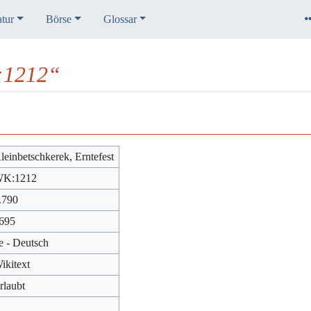
atur
Börse
Glossar
:1212“
leinbetschkerek, Erntefest
K:1212
.790
695
e - Deutsch
ikitext
rlaubt