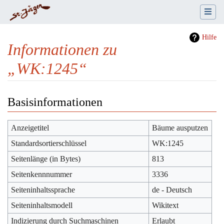
Hilfe
Informationen zu
„WK:1245“
Wechseln zu:
Navigation
,
Suche
Basisinformationen
Anzeigetitel
Bäume ausputzen
Standardsortierschlüssel
WK:1245
Seitenlänge (in Bytes)
813
Seitenkennnummer
3336
Seiteninhaltssprache
de - Deutsch
Seiteninhaltsmodell
Wikitext
Indizierung durch Suchmaschinen
Erlaubt