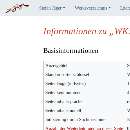
Stefan Jäger
Werksverzeichnis
Liter
Informationen zu „WK
Wechseln zu:
Navigation
,
Suche
Basisinformationen
Anzeigetitel
S
Standardsortierschlüssel
W
Seitenlänge (in Bytes)
1
Seitenkennnummer
4
Seiteninhaltssprache
d
Seiteninhaltsmodell
W
Indizierung durch Suchmaschinen
E
Anzahl der Weiterleitungen zu dieser Seite
0