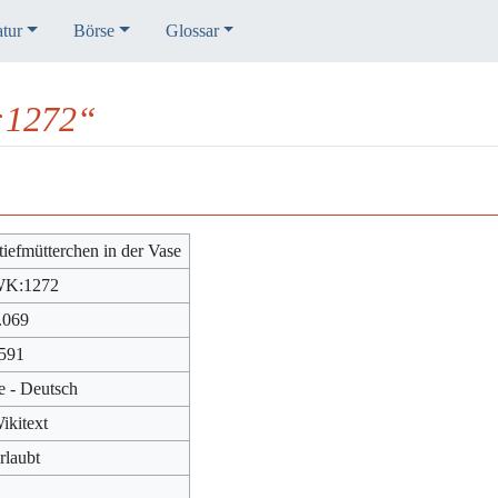
atur
Börse
Glossar
:1272“
tiefmütterchen in der Vase
K:1272
.069
591
e - Deutsch
ikitext
rlaubt