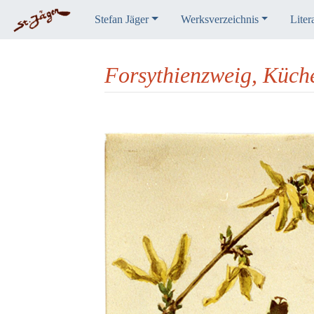
Stefan Jäger
Werksverzeichnis
Liter
Forsythienzweig, Küch
Wechseln zu:
Navigation
,
Suche