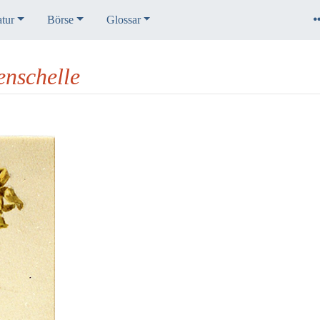
atur
Börse
Glossar
enschelle