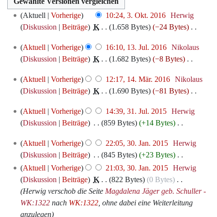
3.
Aktuell
Vorherige
10:24, 3. Okt. 2016
‎
Herwig
Oktober
Diskussion
Beiträge
‎
K
1.658 Bytes
−24 Bytes
‎
2016
K
13.
Aktuell
Vorherige
16:10, 13. Jul. 2016
‎
Nikolaus
e
Juli
Diskussion
Beiträge
‎
K
1.682 Bytes
−8 Bytes
‎
i
2016
K
n
14.
Aktuell
Vorherige
12:17, 14. Mär. 2016
‎
Nikolaus
e
e
März
Diskussion
Beiträge
‎
K
1.690 Bytes
−81 Bytes
‎
i
B
2016
K
n
e
31.
Aktuell
Vorherige
14:39, 31. Jul. 2015
‎
Herwig
e
e
a
Juli
Diskussion
Beiträge
‎
859 Bytes
+14 Bytes
‎
i
B
r
2015
K
n
e
30.
b
Aktuell
Vorherige
22:05, 30. Jan. 2015
‎
Herwig
e
e
a
Januar
e
Diskussion
Beiträge
‎
845 Bytes
+23 Bytes
‎
i
B
r
2015
i
K
Aktuell
Vorherige
21:03, 30. Jan. 2015
‎
Herwig
n
e
b
t
e
Diskussion
Beiträge
‎
K
822 Bytes
0 Bytes
‎
e
a
e
u
i
Herwig verschob die Seite
Magdalena Jäger geb. Schuller -
B
r
i
n
n
WK:1322
nach
WK:1322
, ohne dabei eine Weiterleitung
e
b
t
g
e
anzulegen
a