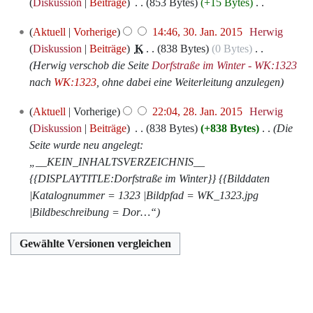
Juli
e
Diskussion
Beiträge
‎
853 Bytes
+15 Bytes
‎
u
i
s
B
r
2015
i
K
n
n
z
e
30.
b
Aktuell
Vorherige
14:46, 30. Jan. 2015
‎
Herwig
t
e
g
e
u
a
Januar
e
Diskussion
Beiträge
‎
K
838 Bytes
0 Bytes
‎
u
i
s
B
s
r
2015
i
Herwig verschob die Seite
Dorfstraße im Winter - WK:1323
n
n
z
e
a
b
t
nach
WK:1323
, ohne dabei eine Weiterleitung anzulegen
g
e
u
a
m
e
u
s
B
s
r
28.
m
i
Aktuell
Vorherige
22:04, 28. Jan. 2015
‎
Herwig
n
z
e
a
b
Januar
e
t
Diskussion
Beiträge
‎
838 Bytes
+838 Bytes
‎
Die
g
u
a
m
e
2015
n
u
Seite wurde neu angelegt:
s
s
r
m
i
f
n
„__KEIN_INHALTSVERZEICHNIS__
z
a
b
e
t
a
g
{{DISPLAYTITLE:Dorfstraße im Winter}} {{Bilddaten
u
m
e
n
u
s
s
|Katalognummer = 1323 |Bildpfad = WK_1323.jpg
s
m
i
f
n
s
z
|Bildbeschreibung = Dor…“
a
e
t
a
g
u
u
m
n
u
s
s
n
s
m
f
n
s
z
g
a
e
a
g
u
u
m
n
s
s
n
s
m
f
s
z
g
a
e