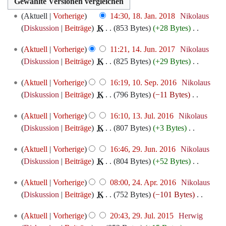
18.
Aktuell
Vorherige
14:30, 18. Jan. 2018
‎
Nikolaus
Januar
Diskussion
Beiträge
‎
K
853 Bytes
+28 Bytes
‎
2018
K
14.
Aktuell
Vorherige
11:21, 14. Jun. 2017
‎
Nikolaus
e
Juni
Diskussion
Beiträge
‎
K
825 Bytes
+29 Bytes
‎
i
2017
K
n
10.
Aktuell
Vorherige
16:19, 10. Sep. 2016
‎
Nikolaus
e
e
September
Diskussion
Beiträge
‎
K
796 Bytes
−11 Bytes
‎
i
B
2016
K
n
e
13.
Aktuell
Vorherige
16:10, 13. Jul. 2016
‎
Nikolaus
e
e
a
Juli
Diskussion
Beiträge
‎
K
807 Bytes
+3 Bytes
‎
i
B
r
2016
K
n
e
29.
b
Aktuell
Vorherige
16:46, 29. Jun. 2016
‎
Nikolaus
e
e
a
Juni
e
Diskussion
Beiträge
‎
K
804 Bytes
+52 Bytes
‎
i
B
r
2016
i
K
n
e
24.
b
Aktuell
Vorherige
08:00, 24. Apr. 2016
‎
Nikolaus
t
e
e
a
April
e
Diskussion
Beiträge
‎
K
752 Bytes
−101 Bytes
‎
u
i
B
r
2016
i
K
n
n
e
29.
b
Aktuell
Vorherige
20:43, 29. Jul. 2015
‎
Herwig
t
e
g
e
a