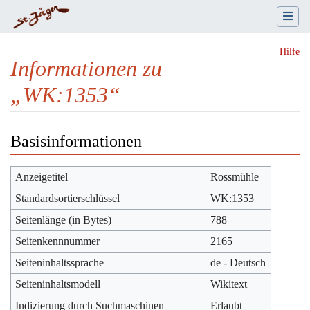
Hilfe
Informationen zu
„WK:1353“
Wechseln zu:
Navigation
,
Suche
Basisinformationen
Anzeigetitel
Rossmühle
Standardsortierschlüssel
WK:1353
Seitenlänge (in Bytes)
788
Seitenkennnummer
2165
Seiteninhaltssprache
de - Deutsch
Seiteninhaltsmodell
Wikitext
Indizierung durch Suchmaschinen
Erlaubt