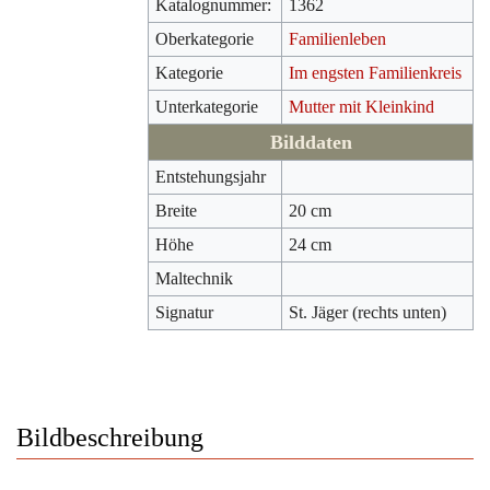
Katalognummer:
1362
Oberkategorie
Familienleben
Kategorie
Im engsten Familienkreis
Unterkategorie
Mutter mit Kleinkind
Bilddaten
Entstehungsjahr
Breite
20 cm
Höhe
24 cm
Maltechnik
Signatur
St. Jäger (rechts unten)
Bildbeschreibung