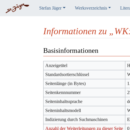
Stefan Jäger
Werksverzeichnis
Liter
Informationen zu „WK
Wechseln zu:
Navigation
,
Suche
Basisinformationen
Anzeigetitel
H
Standardsortierschlüssel
W
Seitenlänge (in Bytes)
1
Seitenkennnummer
2
Seiteninhaltssprache
d
Seiteninhaltsmodell
W
Indizierung durch Suchmaschinen
E
Anzahl der Weiterleitungen zu dieser Seite
0