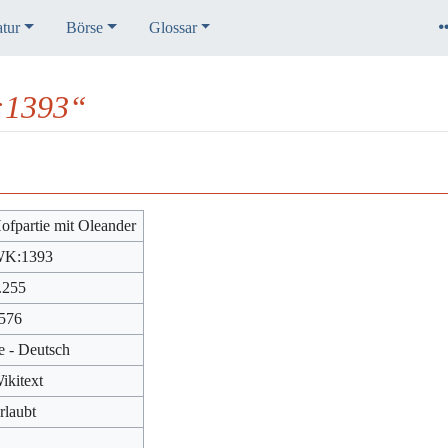
atur
Börse
Glossar
:1393“
ofpartie mit Oleander
K:1393
.255
576
e - Deutsch
ikitext
rlaubt