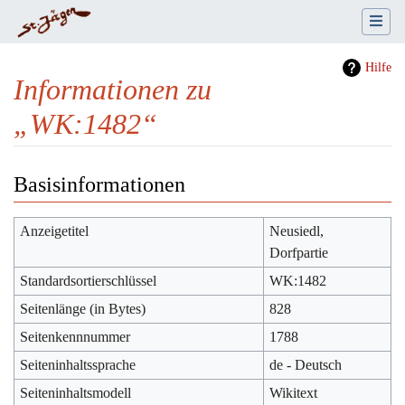
Hilfe
Informationen zu
„WK:1482“
Wechseln zu:
Navigation
,
Suche
Basisinformationen
Anzeigetitel
Neusiedl,
Dorfpartie
Standardsortierschlüssel
WK:1482
Seitenlänge (in Bytes)
828
Seitenkennnummer
1788
Seiteninhaltssprache
de - Deutsch
Seiteninhaltsmodell
Wikitext