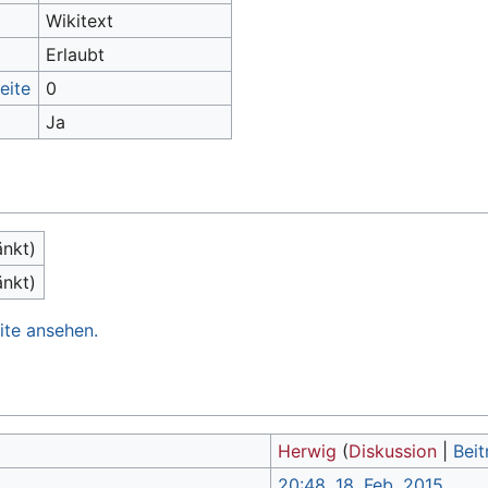
Wikitext
Erlaubt
eite
0
Ja
änkt)
änkt)
ite ansehen.
Herwig
(
Diskussion
|
Beit
20:48, 18. Feb. 2015