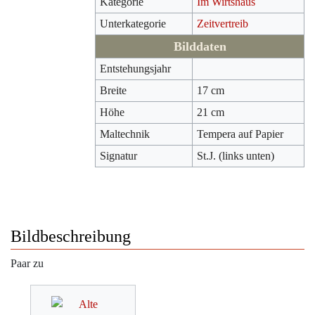
Kategorie
Im Wirtshaus
Unterkategorie
Zeitvertreib
Bilddaten
Entstehungsjahr
Breite
17 cm
Höhe
21 cm
Maltechnik
Tempera auf Papier
Signatur
St.J. (links unten)
Bildbeschreibung
Paar zu