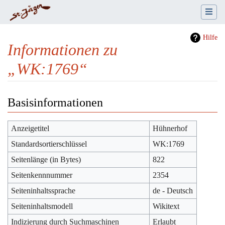
Hilfe
Informationen zu
„WK:1769“
Wechseln zu:
Navigation
,
Suche
Basisinformationen
Anzeigetitel
Hühnerhof
Standardsortierschlüssel
WK:1769
Seitenlänge (in Bytes)
822
Seitenkennnummer
2354
Seiteninhaltssprache
de - Deutsch
Seiteninhaltsmodell
Wikitext
Indizierung durch Suchmaschinen
Erlaubt