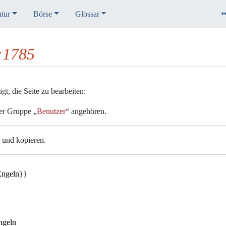
atur
Börse
Glossar
K:1785
t, die Seite zu bearbeiten:
der Gruppe „
Benutzer
“ angehören.
n und kopieren.