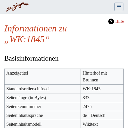
Hilfe
Informationen zu
„WK:1845“
Wechseln zu:
Navigation
,
Suche
Basisinformationen
Anzeigetitel
Hinterhof mit
Brunnen
Standardsortierschlüssel
WK:1845
Seitenlänge (in Bytes)
833
Seitenkennnummer
2475
Seiteninhaltssprache
de - Deutsch
Seiteninhaltsmodell
Wikitext