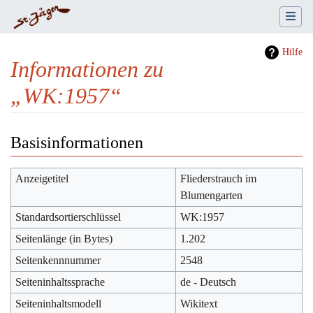
Hilfe
Informationen zu
„WK:1957“
Wechseln zu:
Navigation
,
Suche
Basisinformationen
Anzeigetitel
Fliederstrauch im
Blumengarten
Standardsortierschlüssel
WK:1957
Seitenlänge (in Bytes)
1.202
Seitenkennnummer
2548
Seiteninhaltssprache
de - Deutsch
Seiteninhaltsmodell
Wikitext