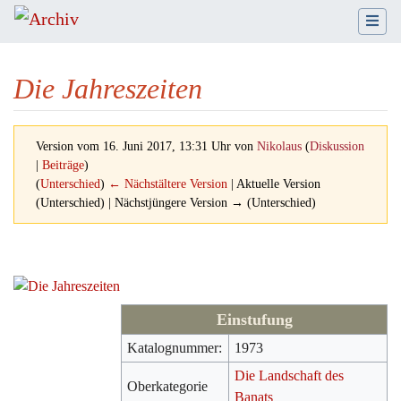
Die Jahreszeiten
Version vom 16. Juni 2017, 13:31 Uhr von
Nikolaus
(
Diskussion
|
Beiträge
)
(
Unterschied
)
← Nächstältere Version
| Aktuelle Version
(Unterschied) | Nächstjüngere Version → (Unterschied)
Wechseln zu:
Navigation
,
Suche
Einstufung
Katalognummer:
1973
Die Landschaft des
Oberkategorie
Banats