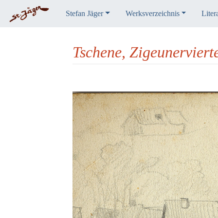
Stefan Jäger
Werksverzeichnis
Liter
Tschene, Zigeunerviert
Wechseln zu:
Navigation
,
Suche