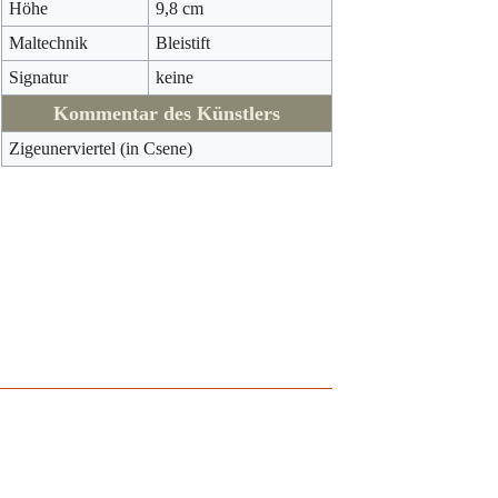
Höhe
9,8 cm
Maltechnik
Bleistift
Signatur
keine
Kommentar des Künstlers
Zigeunerviertel (in Csene)