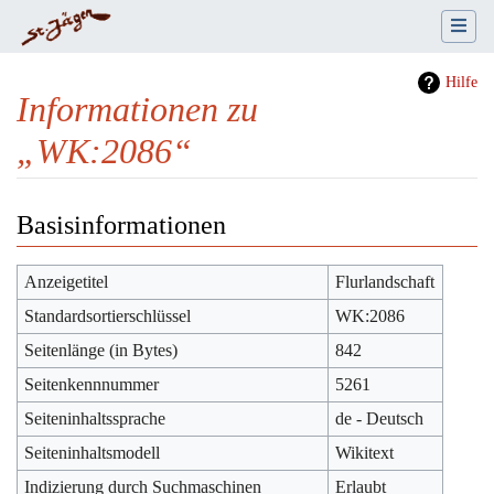
Hilfe
Informationen zu
„WK:2086“
Wechseln zu:
Navigation
,
Suche
Basisinformationen
Anzeigetitel
Flurlandschaft
Standardsortierschlüssel
WK:2086
Seitenlänge (in Bytes)
842
Seitenkennnummer
5261
Seiteninhaltssprache
de - Deutsch
Seiteninhaltsmodell
Wikitext
Indizierung durch Suchmaschinen
Erlaubt