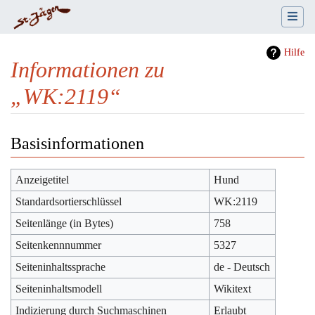
Hilfe
Informationen zu
„WK:2119“
Wechseln zu:
Navigation
,
Suche
Basisinformationen
Anzeigetitel
Hund
Standardsortierschlüssel
WK:2119
Seitenlänge (in Bytes)
758
Seitenkennnummer
5327
Seiteninhaltssprache
de - Deutsch
Seiteninhaltsmodell
Wikitext
Indizierung durch Suchmaschinen
Erlaubt