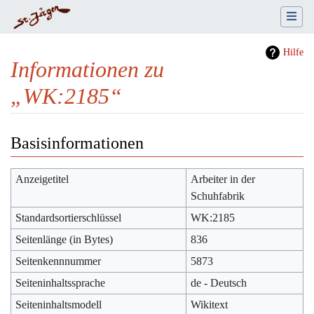
Hilfe
Informationen zu
„WK:2185“
Wechseln zu:
Navigation
,
Suche
Basisinformationen
Anzeigetitel
Arbeiter in der
Schuhfabrik
Standardsortierschlüssel
WK:2185
Seitenlänge (in Bytes)
836
Seitenkennnummer
5873
Seiteninhaltssprache
de - Deutsch
Seiteninhaltsmodell
Wikitext