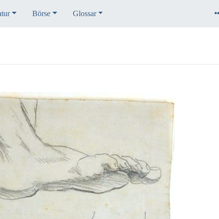
atur
Börse
Glossar