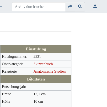
Einstufung
Katalognummer:
2231
Oberkategorie
Skizzenbuch
Kategorie
Anatomische Studien
Bilddaten
Entstehungsjahr
Breite
13,1 cm
Höhe
10 cm