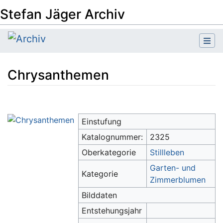
Stefan Jäger Archiv
Chrysanthemen
Wechseln zu:
Navigation
,
Suche
Einstufung
Katalognummer:
2325
Oberkategorie
Stillleben
Garten- und
Kategorie
Zimmerblumen
Bilddaten
Entstehungsjahr