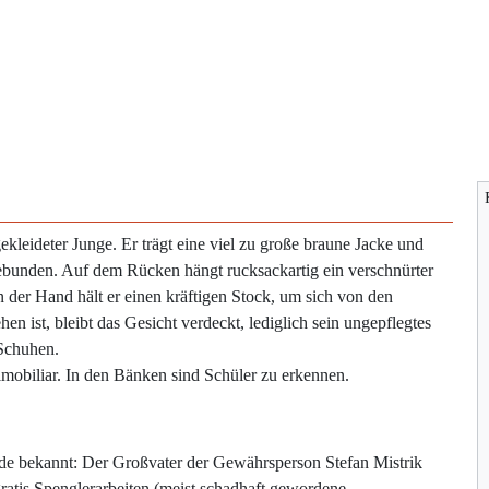
kleideter Junge. Er trägt eine viel zu große braune Jacke und
ebunden. Auf dem Rücken hängt rucksackartig ein verschnürter
In der Hand hält er einen kräftigen Stock, um sich von den
n ist, bleibt das Gesicht verdeckt, lediglich sein ungepflegtes
 Schuhen.
lmobiliar. In den Bänken sind Schüler zu erkennen.
de bekannt: Der Großvater der Gewährsperson Stefan Mistrik
gratis Spenglerarbeiten (meist schadhaft gewordene