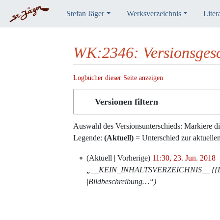
Stefan Jäger
Werksverzeichnis
Liter
WK:2346: Versionsgesc
Logbücher dieser Seite anzeigen
Wechseln zu:
Navigation
,
Suche
Versionen filtern
Auswahl des Versionsunterschieds: Markiere di
Legende:
(Aktuell)
= Unterschied zur aktuelle
23.
Aktuell
Vorherige
11:30, 23. Jun. 2018
‎
Juni
„__KEIN_INHALTSVERZEICHNIS__ {{DISP
2018
|Bildbeschreibung…“