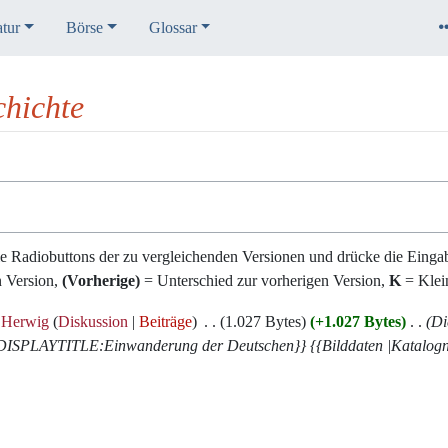
atur
Börse
Glossar
hichte
e Radiobuttons der zu vergleichenden Versionen und drücke die Eingab
n Version,
(Vorherige)
= Unterschied zur vorherigen Version,
K
= Klei
Herwig
Diskussion
Beiträge
‎
1.027 Bytes
+1.027 Bytes
‎
Di
LAYTITLE:Einwanderung der Deutschen}} {{Bilddaten |Katalogn