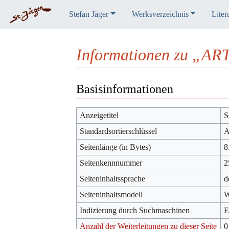
Stefan Jäger
Werksverzeichnis
Liter
Informationen zu „ART
Wechseln zu:
Navigation
,
Suche
Basisinformationen
Anzeigetitel
S
Standardsortierschlüssel
A
Seitenlänge (in Bytes)
8
Seitenkennnummer
2
Seiteninhaltssprache
d
Seiteninhaltsmodell
W
Indizierung durch Suchmaschinen
E
Anzahl der Weiterleitungen zu dieser Seite
0