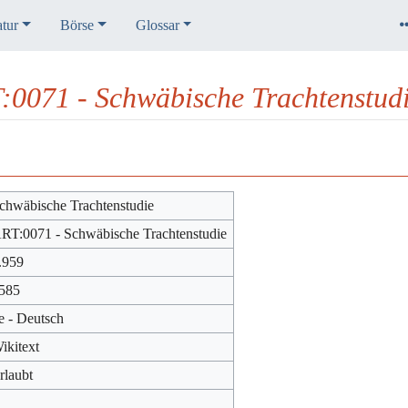
atur
Börse
Glossar
:0071 - Schwäbische Trachtenstud
chwäbische Trachtenstudie
RT:0071 - Schwäbische Trachtenstudie
.959
585
e - Deutsch
ikitext
rlaubt