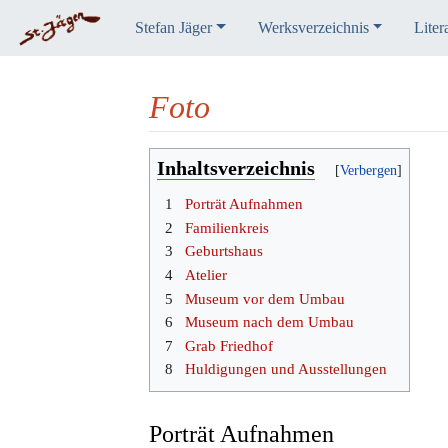
Stefan Jäger
Werksverzeichnis
Liter
Foto
Wechseln zu:
Navigation
,
Suche
Inhaltsverzeichnis
1
Porträt Aufnahmen
2
Familienkreis
3
Geburtshaus
4
Atelier
5
Museum vor dem Umbau
6
Museum nach dem Umbau
7
Grab Friedhof
8
Huldigungen und Ausstellungen
Porträt Aufnahmen