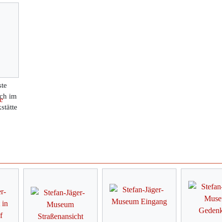
ste
ich im
stätte