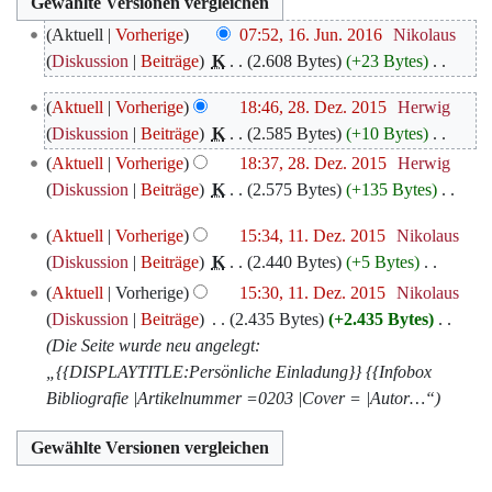
16.
Aktuell
Vorherige
07:52, 16. Jun. 2016
‎
Nikolaus
Juni
Diskussion
Beiträge
‎
K
2.608 Bytes
+23 Bytes
‎
2016
K
28.
Aktuell
Vorherige
18:46, 28. Dez. 2015
‎
Herwig
e
Dezember
Diskussion
Beiträge
‎
K
2.585 Bytes
+10 Bytes
‎
i
2015
K
Aktuell
Vorherige
18:37, 28. Dez. 2015
‎
Herwig
n
e
Diskussion
Beiträge
‎
K
2.575 Bytes
+135 Bytes
‎
e
i
K
B
11.
Aktuell
Vorherige
15:34, 11. Dez. 2015
‎
Nikolaus
n
e
e
Dezember
Diskussion
Beiträge
‎
K
2.440 Bytes
+5 Bytes
‎
e
i
a
2015
K
B
Aktuell
Vorherige
15:30, 11. Dez. 2015
‎
Nikolaus
n
r
e
e
Diskussion
Beiträge
‎
2.435 Bytes
+2.435 Bytes
‎
e
b
i
a
Die Seite wurde neu angelegt:
B
e
n
r
„{{DISPLAYTITLE:Persönliche Einladung}} {{Infobox
e
i
e
b
Bibliografie |Artikelnummer =0203 |Cover = |Autor…“
a
t
B
e
r
u
e
i
b
n
a
t
e
g