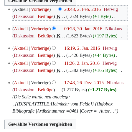
2.
Aktuell
Vorherige
20:48, 2. Feb. 2016
‎
Herwig
Februar
Diskussion
Beiträge
‎
K
1.624 Bytes
+1 Byte
‎
2016
K
30.
Aktuell
Vorherige
09:28, 30. Jan. 2016
‎
Nikolaus
e
Januar
Diskussion
Beiträge
‎
K
1.623 Bytes
+197 Bytes
‎
i
2016
K
n
2.
Aktuell
Vorherige
16:19, 2. Jan. 2016
‎
Herwig
e
e
Januar
Diskussion
Beiträge
‎
K
1.426 Bytes
+44 Bytes
‎
i
B
2016
K
Aktuell
Vorherige
11:26, 2. Jan. 2016
‎
Herwig
n
e
e
Diskussion
Beiträge
‎
K
1.382 Bytes
+165 Bytes
‎
e
a
i
K
B
r
26.
Aktuell
Vorherige
17:48, 26. Dez. 2015
‎
Nikolaus
n
e
e
b
Dezember
Diskussion
Beiträge
‎
1.217 Bytes
+1.217 Bytes
‎
e
i
a
e
2015
Die Seite wurde neu angelegt:
B
n
r
i
„{{DISPLAYTITLE:Heimkehr vom Felde}} {{Infobox
e
e
b
t
Bibliografie |Artikelnummer =0461 |Cover = |Autor…“
a
B
e
u
r
e
i
n
b
a
t
g