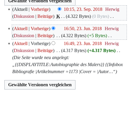
23.
Aktuell
Vorherige
10:15, 23. Sep. 2018
‎
Herwig
September
Diskussion
Beiträge
‎
K
4.322 Bytes
0 Bytes
‎
2018
K
23.
Aktuell
Vorherige
16:50, 23. Jun. 2018
‎
Herwig
e
Juni
Diskussion
Beiträge
‎
4.322 Bytes
+5 Bytes
‎
i
2018
K
Aktuell
Vorherige
16:49, 23. Jun. 2018
‎
Herwig
n
e
Diskussion
Beiträge
‎
4.317 Bytes
+4.317 Bytes
‎
e
i
Die Seite wurde neu angelegt:
B
n
„{{DISPLAYTITLE:Autobiographie des Malers}} {{Infobox
e
e
Bibliografie |Artikelnummer =1173 |Cover = |Autor…“
a
B
r
e
b
a
e
r
i
b
t
e
u
i
n
t
g