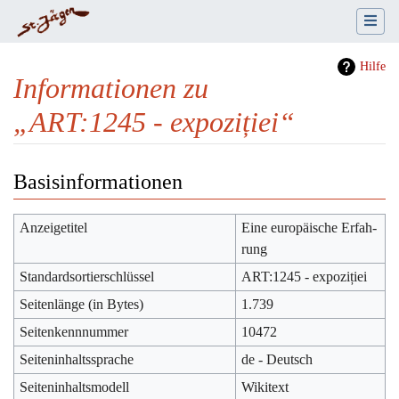
Hilfe
Informationen zu
„ART:1245 - expoziției“
Wechseln zu:
Navigation
,
Suche
Basisinformationen
Anzeigetitel
Eine europäische Erfah­
rung
Standardsortierschlüssel
ART:1245 - expoziției
Seitenlänge (in Bytes)
1.739
Seitenkennnummer
10472
Seiteninhaltssprache
de - Deutsch
Seiteninhaltsmodell
Wikitext