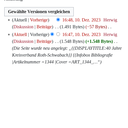
10.
Aktuell
Vorherige
16:48, 10. Dez. 2023
‎
Herwig
Dezember
Diskussion
Beiträge
‎
1.491 Bytes
−57 Bytes
‎
2023
K
Aktuell
Vorherige
16:47, 10. Dez. 2023
‎
Herwig
e
Diskussion
Beiträge
‎
1.548 Bytes
+1.548 Bytes
‎
i
Die Seite wurde neu angelegt: „{{DISPLAYTITLE:40 Jahre
n
Kreisverband Roth-Schwabach}} {{Infobox Bibliografie
e
|Artikelnummer =1344 |Cover =ART_1344_…“
B
e
a
r
b
e
i
t
u