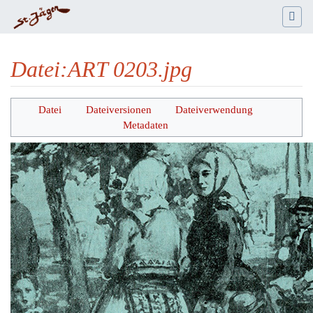
Datei
:
ART 0203.jpg
Wechseln zu:
Navigation
,
Suche
Datei
Dateiversionen
Dateiverwendung
Metadaten