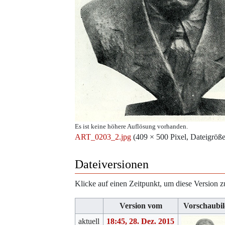
Es ist keine höhere Auflösung vorhanden.
ART_0203_2.jpg
‎
(409 × 500 Pixel, Dateigr
Dateiversionen
Klicke auf einen Zeitpunkt, um diese Version z
Version vom
Vorschaubi
aktuell
18:45, 28. Dez. 2015