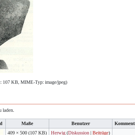
öße: 107 KB, MIME-Typ:
image/jpeg
)
u laden.
ld
Maße
Benutzer
Komment
409 × 500
(107 KB)
Herwig
(
Diskussion
|
Beiträge
)