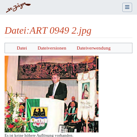
Datei
:
ART 0949 2.jpg
Wechseln zu:
Navigation
,
Suche
Datei
Dateiversionen
Dateiverwendung
Es ist keine höhere Auflösung vorhanden.