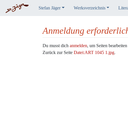
Stefan Jäger
Werksverzeichnis
Liter
Anmeldung erforderlic
Wechseln zu:
Navigation
,
Suche
Du musst dich
anmelden
, um Seiten bearbeiten
Zurück zur Seite
Datei:ART 1045 1.jpg
.