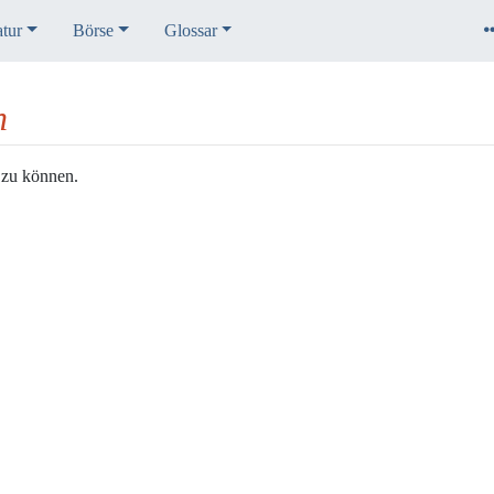
atur
Börse
Glossar
h
 zu können.