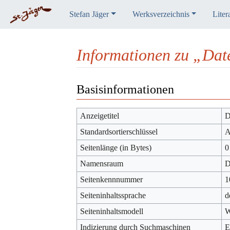
Stefan Jäger
Werksverzeichnis
Liter
Informationen zu „Dat
Wechseln zu:
Navigation
,
Suche
Basisinformationen
Anzeigetitel
D
Standardsortierschlüssel
A
Seitenlänge (in Bytes)
0
Namensraum
D
Seitenkennnummer
1
Seiteninhaltssprache
d
Seiteninhaltsmodell
W
Indizierung durch Suchmaschinen
E