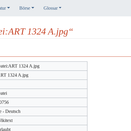
atur
Börse
Glossar
ei:ART 1324 A.jpg“
atei:ART 1324 A.jpg
RT 1324 A.jpg
atei
0756
e - Deutsch
ikitext
rlaubt