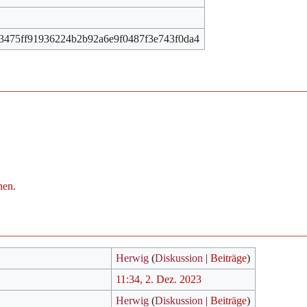
3475ff91936224b2b92a6e9f0487f3e743f0da4
hen.
Herwig
(
Diskussion
|
Beiträge
)
11:34, 2. Dez. 2023
Herwig
(
Diskussion
|
Beiträge
)