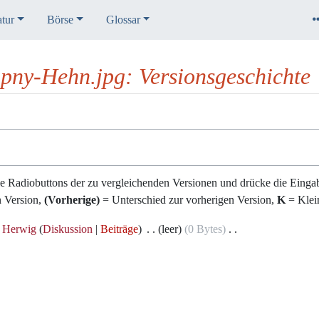
atur
Börse
Glossar
pny-Hehn.jpg: Versionsgeschichte
e Radiobuttons der zu vergleichenden Versionen und drücke die Eingab
n Version,
(Vorherige)
= Unterschied zur vorherigen Version,
K
= Klei
Herwig
Diskussion
Beiträge
‎
leer
0 Bytes
‎