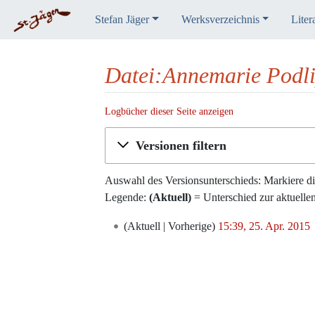
Stefan Jäger
Werksverzeichnis
Liter
Datei:Annemarie Podli
Logbücher dieser Seite anzeigen
Wechseln zu:
Navigation
,
Suche
Versionen filtern
Auswahl des Versionsunterschieds: Markiere di
Legende:
(Aktuell)
= Unterschied zur aktuelle
25.
Aktuell
Vorherige
15:39, 25. Apr. 2015
‎
April
K
2015
e
i
n
e